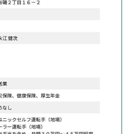
有磯２丁目１６－２
江 健次
人
人
人
人
送業
災保険、健康保険、厚生年金
めなし
ユニックセルフ運転手（地場）
ー運転手（地場）
は手当を含め、月額３０万円～４５万円程度