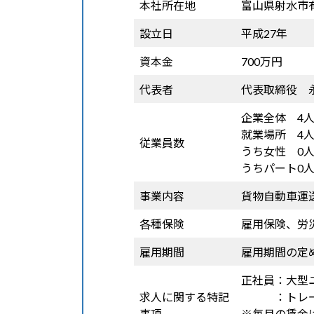
本社所在地
富山県射水市
設立日
平成27年
資本金
700万円
代表者
代表取締役 永
企業全体 4
就業場所 4
従業員数
うち女性 0
うちパート0
事業内容
貨物自動車運
各種保険
雇用保険、労
雇用期間
雇用期間の定
正社員：大型
求人に関する特記
：トレーラ
事項
※毎月の賃金