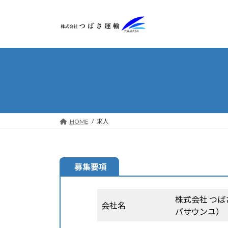
コ
ナ
ン
ビ
テ
ゲ
ン
ー
ツ
シ
へ
ョ
ス
ン
キ
に
ッ
移
プ
動
HOME
求人
募集要項
株式会社 つば
会社名
バサウンユ）